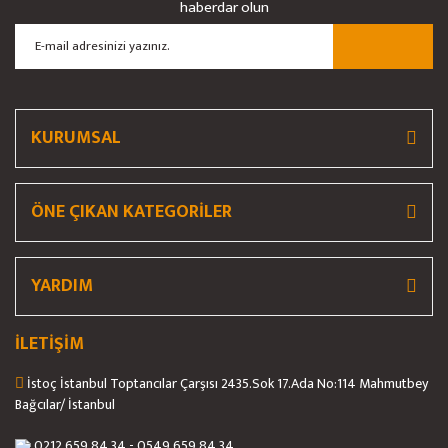
haberdar olun
Ürün açıklamasında eksik bilgiler bulunuyor.
Ürün bilgilerinde hatalar bulunuyor.
Ürün fiyatı diğer sitelerden daha pahalı.
Bu ürüne benzer farklı alternatifler olmalı.
KURUMSAL
ÖNE ÇIKAN KATEGORİLER
Gönder
YARDIM
İLETİŞİM
İstoç İstanbul Toptancılar Çarşısı 2435.Sok 17.Ada No:114 Mahmutbey
Bağcılar/ İstanbul
0212 659 84 34 - 0549 659 84 34