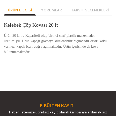
ÜRÜN BILGISI
YORUMLAR
TAKSIT SEÇENEKLERI
Kelebek Çöp Kovası 20 lt
Ürün 20 Litre Kapasiteli olup birinci sınıf plastik malzemeden
üretilmiştir. Ürün kapağı gövdeye kilitlenebilir biçimdedir dışarı koku
vermez, kapak içeri doğru açılmaktadır. Ürün içerisinde ek kova
bulunmamaktadır.
Bu ürünün fiyat bilgisi, resim, ürün açıklamalarında ve diğer konularda
yetersiz gördüğünüz noktaları öneri formunu kullanarak tarafımıza
Bu ürüne ilk yorumu siz yapın!
Ürün hakkında henüz soru sorulmamış.
iletebilirsiniz.
Görüş ve önerileriniz için teşekkür ederiz.
E-BÜLTEN KAYIT
Yorum Yaz
Soru Sor
Haber listemize ücretsiz kayıt olarak kampanyalardan ilk siz
Ürün resmi kalitesiz, bozuk veya görüntülenemiyor.