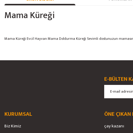
Mama Küreği
Mama Küreği Evcil Hayvan Mama Doldurma Küreği Sevimli dostunuzun mamasını k
Bu ürünün fiyat bilgisi, resim, ürün açıklamalarında ve diğer konularda yete
Görüş ve önerileriniz için teşekkür ederiz.
Ürün resmi kalitesiz, bozuk veya görüntülenemiyor.
E-BÜLTEN K
Ürün açıklamasında eksik bilgiler bulunuyor.
Ürün bilgilerinde hatalar bulunuyor.
Ürün fiyatı diğer sitelerden daha pahalı.
Bu ürüne benzer farklı alternatifler olmalı.
KURUMSAL
ÖNE ÇIKAN
Biz Kimiz
çay kazanı