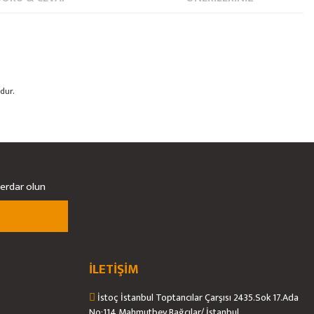
dur.
berdar olun
İLETİŞİM
İstoç İstanbul Toptancılar Çarşısı 2435.Sok 17.Ada
No:114 Mahmutbey Bağcılar/ İstanbul