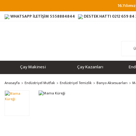
16.Yılımız
WHATSAPP İLETİŞİM
5558884844
DESTEK HATTI
0212 659 84
Çay Makinesi
Çay Kazanları
End
Anasayfa
Endüstriyel Mutfak
Endüstriyel Temizlik
Banyo Aksesuarları
M