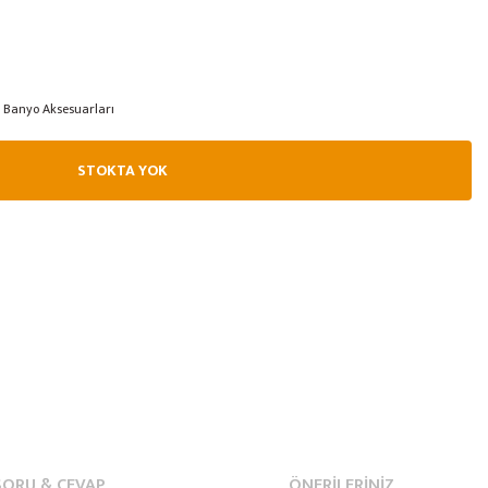
Banyo Aksesuarları
STOKTA YOK
SORU & CEVAP
ÖNERILERINIZ