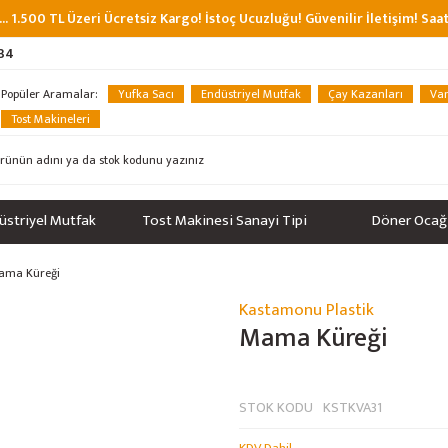
... 1.500 TL Üzeri Ücretsiz Kargo! İstoç Ucuzluğu! Güvenilir İletişim! Sa
 34
Popüler Aramalar:
Yufka Sacı
Endüstriyel Mutfak
Çay Kazanları
Van
Tost Makineleri
üstriyel Mutfak
Tost Makinesi Sanayi Tipi
Döner Ocağ
ama Küreği
Kastamonu Plastik
Mama Küreği
STOK KODU
KSTKVA31