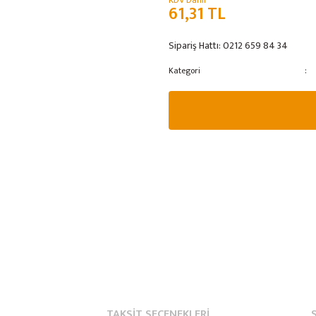
KDV Dahil
61,31 TL
Sipariş Hattı:
0212 659 84 34
Kategori
TAKSIT SEÇENEKLERI