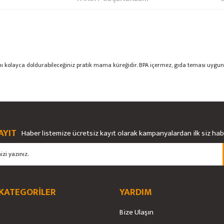
olayca doldurabileceğiniz pratik mama küreğidir. BPA içermez, gıda teması uygun
rsiz gördüğünüz noktaları öneri formunu kullanarak tarafımıza iletebilirsiniz.
Bu ürüne ilk yorumu siz yapın!
Ürün hakkında henüz soru sorulmamış.
AYIT
Haber listemize ücretsiz kayıt olarak kampanyalardan ilk siz ha
Yorum Yaz
Soru Sor
 KATEGORİLER
YARDIM
Bize Ulaşın