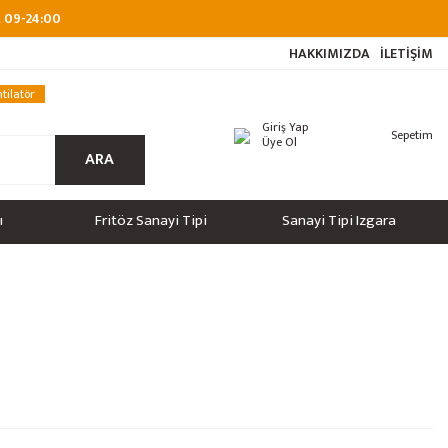
at 09-24:00
HAKKIMIZDA
İLETİŞİM
tilatör
Giriş Yap
Sepetim
Üye Ol
ARA
ı
Fritöz Sanayi Tipi
Sanayi Tipi Izgara