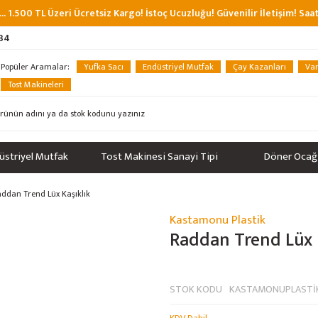
... 1.500 TL Üzeri Ücretsiz Kargo! İstoç Ucuzluğu! Güvenilir İletişim! Sa
 34
Popüler Aramalar:
Yufka Sacı
Endüstriyel Mutfak
Çay Kazanları
Van
Tost Makineleri
üstriyel Mutfak
Tost Makinesi Sanayi Tipi
Döner Ocağ
ddan Trend Lüx Kaşıklık
Kastamonu Plastik
Raddan Trend Lüx 
STOK KODU
KASTAMONUPLASTİ