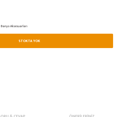
Banyo Aksesuarları
STOKTA YOK
SORU & CEVAP
ÖNERILERINIZ