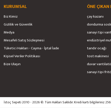
Bu ürüne benzer farklı alternatifler olmalı.
KURUMSAL
ÖNE ÇIKAN
Biz Kimiz
çay kazanı
Gizlilik ve Güvenlik
dondurma sosl
Medya
sanayi tipi van
Mesafeli Satış Sözleşmesi
endüstriyel mu
Tüketici Hakları - Cayma - İptal İade
tandır ocağı
Kişisel Veriler Politikası
tost makinesi
Bize Ulaşın
duvar vantilat
sanayi tipi frit
İstoç Sepeti 2010 - 2026 ©. Tüm Hakları Saklıdır. Kredi kartı bilgileriniz 25