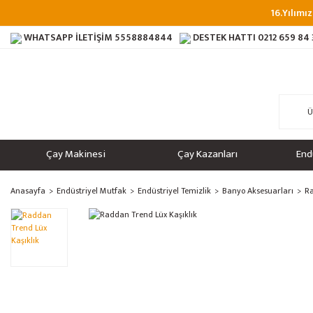
16.Yılımız
WHATSAPP İLETİŞİM
5558884844
DESTEK HATTI
0212 659 84
Çay Makinesi
Çay Kazanları
End
Anasayfa
Endüstriyel Mutfak
Endüstriyel Temizlik
Banyo Aksesuarları
Ra