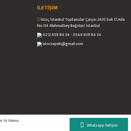
İLETİŞİM
İstoç İstanbul Toptancılar Çarşısı 2435.Sok 17.Ada
No:114 Mahmutbey Bağcılar/ İstanbul
0212 659 84 34 - 0549 659 84 34
istocsepeti@gmail.com
m 14.Yılımız
Whatsapp İletişim