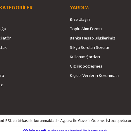
 KATEGORİLER
YARDIM
Bize Ulaşın
uğu
Toplu Alım Formu
tilatör
Banka Hesap Bilgilerimiz
Gönder
tfak
Sıkça Sorulan Sorular
Kullanım Şartları
Gizlilik Sözleşmesi
örü
Kişisel Verilerin Korunması
öz
6bit SSL sertifikası ile korunmaktadır. Aypara İle Güvenli Ödeme.. İstocsepeti.co