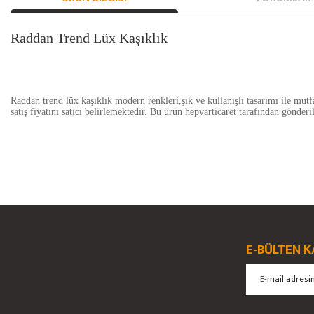
Raddan Trend Lüx Kaşıklık
Raddan trend lüx kaşıklık modern renkleri,şık ve kullanışlı tasarımı ile m
satış fiyatını satıcı belirlemektedir. Bu ürün hepvarticaret tarafından gönderil
Bu ürünün fiyat bilgisi, resim, ürün açıklamalarında ve diğer konularda yete
Görüş ve önerileriniz için teşekkür ederiz.
Ürün resmi kalitesiz, bozuk veya görüntülenemiyor.
E-BÜLTEN K
Ürün açıklamasında eksik bilgiler bulunuyor.
Ürün bilgilerinde hatalar bulunuyor.
Ürün fiyatı diğer sitelerden daha pahalı.