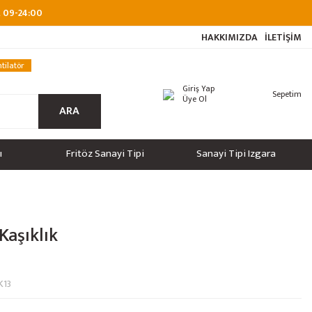
at 09-24:00
HAKKIMIZDA
İLETİŞİM
tilatör
Giriş Yap
Sepetim
Üye Ol
ARA
ı
Fritöz Sanayi Tipi
Sanayi Tipi Izgara
Kaşıklık
K13