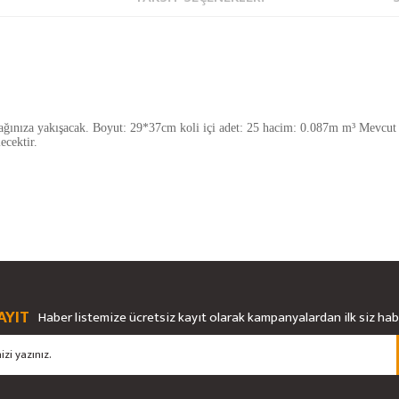
utfağınıza yakışacak. Boyut: 29*37cm koli içi adet: 25 hacim: 0.087m m³ Mevcu
ecektir.
rsiz gördüğünüz noktaları öneri formunu kullanarak tarafımıza iletebilirsiniz.
Bu ürüne ilk yorumu siz yapın!
Ürün hakkında henüz soru sorulmamış.
AYIT
Haber listemize ücretsiz kayıt olarak kampanyalardan ilk siz ha
Yorum Yaz
Soru Sor