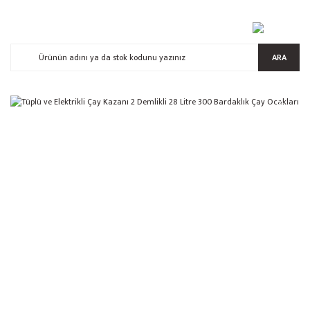
ARA
%5