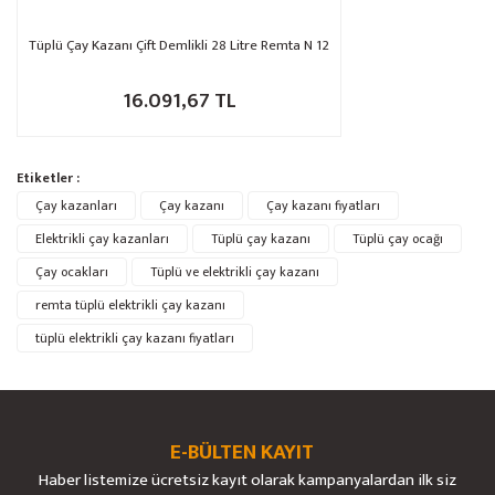
Tüplü Çay Kazanı Çift Demlikli 28 Litre Remta N 12
16.091,67 TL
Etiketler :
Çay kazanları
Çay kazanı
Çay kazanı fiyatları
Elektrikli çay kazanları
Tüplü çay kazanı
Tüplü çay ocağı
Çay ocakları
Tüplü ve elektrikli çay kazanı
remta tüplü elektrikli çay kazanı
tüplü elektrikli çay kazanı fiyatları
E-BÜLTEN KAYIT
Haber listemize ücretsiz kayıt olarak kampanyalardan ilk siz