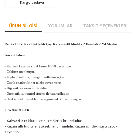
Kargo bedava
ÜRÜN BILGISI
YORUMLAR
TAKSIT SEÇENEKLERI
Remta LPG´ li ve Elektrikli Çay Kazanı - 40 Model - 2 Demlikli 2 Yıl Marka
Garantilidir...
- Kahveci kazanları 304 krom 18/10 paslanmaz
- Çelikten üretilmiştir.
- Toplu tüketim için uygun kullanım sağlar.
- Çeşitli ebatlar ile her talebe cevap verir.
- Hijyenik ve uzun ömürlüdür.
- Otomatik ısı kontrol sistemi ile tasarrufludur.
- Özel model muslukları ile ergonamik kullanım sağlar.
LPG MODELLER
-
Kahveci ocakları
L ve düz tipleri 5 brülörlüdür.
- Kazan altı brülörler yüksek randımanlıdır. Kazan içindeki suyu çabuk
kaynatır.