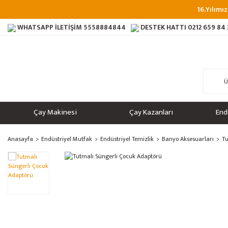
16.Yılımız
WHATSAPP İLETİŞİM
5558884844
DESTEK HATTI
0212 659 84
Çay Makinesi
Çay Kazanları
End
Anasayfa
Endüstriyel Mutfak
Endüstriyel Temizlik
Banyo Aksesuarları
Tu