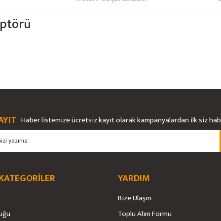
aptörü
rsiz gördüğünüz noktaları öneri formunu kullanarak tarafımıza iletebilirsiniz.
Bu ürüne ilk yorumu siz yapın!
Ürün hakkında henüz soru sorulmamış.
AYIT
Haber listemize ücretsiz kayıt olarak kampanyalardan ilk siz ha
Yorum Yaz
Soru Sor
 KATEGORİLER
YARDIM
Bize Ulaşın
uğu
Toplu Alım Formu