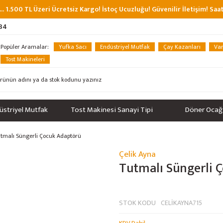
... 1.500 TL Üzeri Ücretsiz Kargo! İstoç Ucuzluğu! Güvenilir İletişim! Sa
 34
Popüler Aramalar:
Yufka Sacı
Endüstriyel Mutfak
Çay Kazanları
Van
Tost Makineleri
üstriyel Mutfak
Tost Makinesi Sanayi Tipi
Döner Ocağ
tmalı Süngerli Çocuk Adaptörü
Çelik Ayna
Tutmalı Süngerli 
STOK KODU
CELİKAYNA715