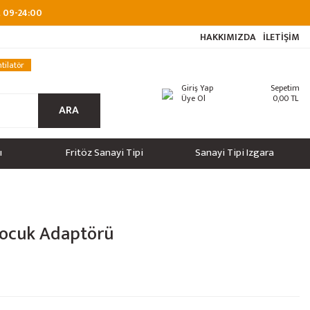
at 09-24:00
HAKKIMIZDA
İLETİŞİM
tilatör
Giriş Yap
Sepetim
Üye Ol
0,00 TL
ARA
ı
Fritöz Sanayi Tipi
Sanayi Tipi Izgara
Çocuk Adaptörü