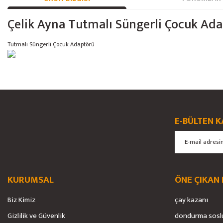
Çelik Ayna Tutmalı Süngerli Çocuk Ad
Tutmalı Süngerli Çocuk Adaptörü
Bu ürünün fiyat bilgisi, resim, ürün açıklamalarında ve diğer konularda yete
Görüş ve önerileriniz için teşekkür ederiz.
Ürün resmi kalitesiz, bozuk veya görüntülenemiyor.
E-BÜLTEN K
Ürün açıklamasında eksik bilgiler bulunuyor.
Ürün bilgilerinde hatalar bulunuyor.
Ürün fiyatı diğer sitelerden daha pahalı.
Bu ürüne benzer farklı alternatifler olmalı.
KURUMSAL
ÖNE ÇIKAN
Biz Kimiz
çay kazanı
Gizlilik ve Güvenlik
dondurma sosl