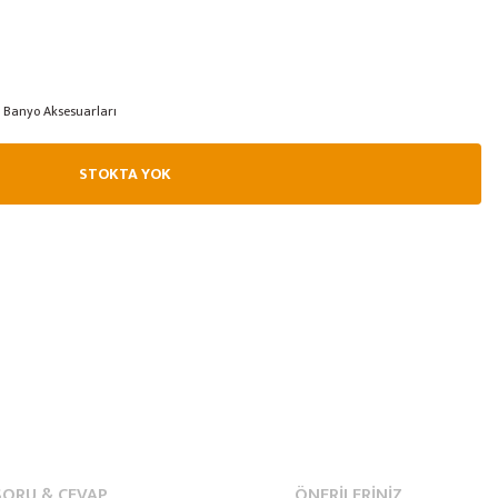
Banyo Aksesuarları
STOKTA YOK
SORU & CEVAP
ÖNERILERINIZ