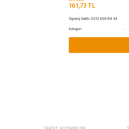
KDV Dahil
161,73 TL
Sipariş Hattı:
0212 659 84 34
Kategori
TAKSIT SEÇENEKLERI