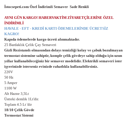
İstocsepeti.com Özel İndirimli Semaver Sade Renkli
AYNI GÜN KARGO! HABERVAKTİM ZİYARETÇİLERİNE ÖZEL
İNDİRİMLİ
HAVALE - EFT - KREDİ KARTI ÖDEMELERİNDE ÜCRETSİZ
KAGRO!
Kapıda ödemelerde kargo ücreti alınmaktadır.
25 Bardaklık Çelik Çay Semaveri
Gizli Rezistanslı olmasından dolayı temizliği kolay ve çabuk bozulmayan
termostat sistemine sahiptir, komple çelik gövdeye sahip olduğu için uzun
yıllar kullanabileceğiniz bir semaver modelidir. Elektrikli semaveri ister
işyerinizde isterseniz evinizde rahatlıkla kullanabilirsiniz.
220V
50 Hz
5 Amper
1100 W
Alt Hazne 3,5Lt
Üstteki demlik 1Lt'dir.
Toplam 4.5 Lt 'dir
18/10 Çelik Gövde
Termostat Sistemi