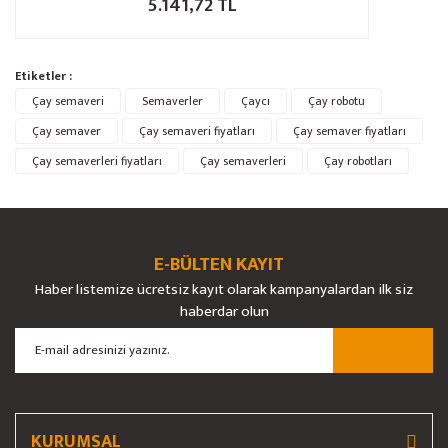
5.141,72 TL
Etiketler :
Çay semaveri
Semaverler
Çaycı
Çay robotu
Çay semaver
Çay semaveri fiyatları
Çay semaver fiyatları
Çay semaverleri fiyatları
Çay semaverleri
Çay robotları
E-BÜLTEN KAYIT
Haber listemize ücretsiz kayıt olarak kampanyalardan ilk siz
haberdar olun
KURUMSAL