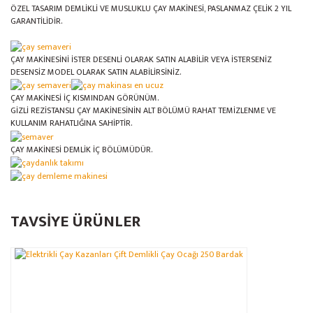
ÖZEL TASARIM DEMLİKLİ VE MUSLUKLU ÇAY MAKİNESİ, PASLANMAZ ÇELİK 2 YIL
GARANTİLİDİR.
ÇAY MAKİNESİNİ İSTER DESENLİ OLARAK SATIN ALABİLİR VEYA İSTERSENİZ
DESENSİZ MODEL OLARAK SATIN ALABİLİRSİNİZ.
ÇAY MAKİNESİ İÇ KISMINDAN GÖRÜNÜM.
GİZLİ REZİSTANSLI ÇAY MAKİNESİNİN ALT BÖLÜMÜ RAHAT TEMİZLENME VE
KULLANIM RAHATLIĞINA SAHİPTİR.
ÇAY MAKİNESİ DEMLİK İÇ BÖLÜMÜDÜR.
Bu ürünün fiyat bilgisi, resim, ürün açıklamalarında ve diğer konularda
TAVSİYE ÜRÜNLER
yetersiz gördüğünüz noktaları öneri formunu kullanarak tarafımıza
Bu ürüne ilk yorumu siz yapın!
Ürün hakkında henüz soru sorulmamış.
iletebilirsiniz.
Görüş ve önerileriniz için teşekkür ederiz.
Yorum Yaz
Soru Sor
Ürün resmi kalitesiz, bozuk veya görüntülenemiyor.
Ürün açıklamasında eksik bilgiler bulunuyor.