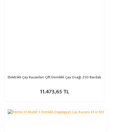
Ürün bilgilerinde hatalar bulunuyor.
Ürün fiyatı diğer sitelerden daha pahalı.
Bu ürüne benzer farklı alternatifler olmalı.
Gönder
Elektrikli Çay Kazanları Çift Demlikli Çay Ocağı 250 Bardak
11.473,65 TL