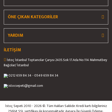
ÖNE ÇIKAN KATEGORİLER
YARDIM
İLETİŞİM
İstoç İstanbul Toptancılar Çarşısı 2435.Sok 17.Ada No:114 Mahmutbey
Bağcılar/ İstanbul
0212 659 84 34 - 0549 659 84 34
istocsepeti@gmail.com
İstoç Sepeti 2010 - 2026 ©. Tüm Hakları Saklıdır. Kredi kartı bilgileriniz
256bit SSL sertifikası ile korunmaktadır. Aypara İle Güvenli Ödeme..